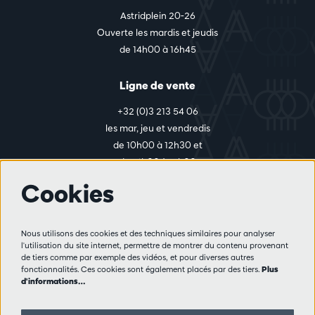
Astridplein 20-26
Ouverte les mardis et jeudis
de 14h00 à 16h45
Ligne de vente
+32 (0)3 213 54 06
les mar, jeu et vendredis
de 10h00 à 12h30 et
de 14h00 à 17h00
Cookies
Plus d'infos
Nous utilisons des cookies et des techniques similaires pour analyser
Règlement des visiteurs
l'utilisation du site internet, permettre de montrer du contenu provenant
de tiers comme par exemple des vidéos, et pour diverses autres
Vie privée
fonctionnalités. Ces cookies sont également placés par des tiers.
Plus
Conditions de vente
d'informations…
Presse
Partenaires