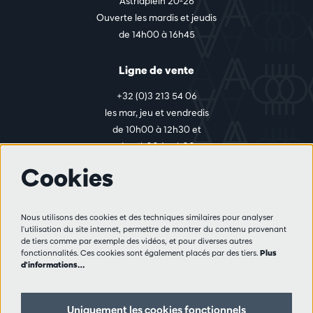
Astridplein 20-26
Ouverte les mardis et jeudis
de 14h00 à 16h45
Ligne de vente
+32 (0)3 213 54 06
les mar, jeu et vendredis
de 10h00 à 12h30 et
de 14h00 à 17h00
Cookies
Plus d'infos
Nous utilisons des cookies et des techniques similaires pour analyser
Règlement des visiteurs
l'utilisation du site internet, permettre de montrer du contenu provenant
de tiers comme par exemple des vidéos, et pour diverses autres
Vie privée
fonctionnalités. Ces cookies sont également placés par des tiers.
Plus
Conditions de vente
d'informations…
Presse
Partenaires
Uniquement les cookies fonctionnels