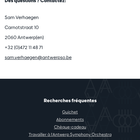
Des questions ? Contactez:
Sam Verhaegen
Carnotstraat 10
2060 Antwerp(en)
+32 (0)472 11 48 71
sam.verhaegen@antwerpso.be
Recherches fréquentes
Guichet
Abonnements
Chèque-cadeau
Travailler à l'Antwerp Symphony Orchestra