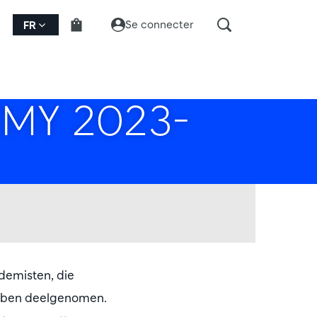
Se connecter
FR
MY 2023-
demisten, die
ebben deelgenomen.