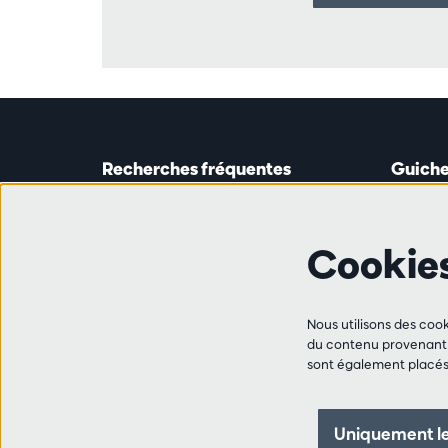
Recherches fréquentes
Guiche
Guichet
Astridp
Abonnements
Ouverte 
Cookie
Chèque-cadeau
de 14h0
Travailler à l'Antwerp Symphony
Orchestra
Ligne 
Ami·e·s
Nous utilisons des cook
+32 (0)
du contenu provenant d
FAQ
sont également placés 
les mar,
Contact
de 10h0
de 14h0
Uniquement le