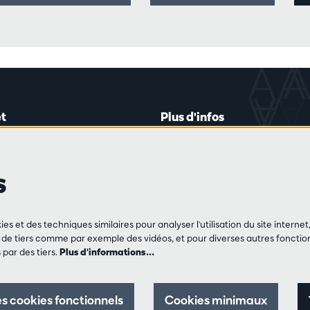
t
Plus d'infos
lein 20-26
Règlement des visiteurs
les mardis et jeudis
Vie privée
s
0 à 16h45
Conditions de vente
Presse
Partenaires
de vente
ies et des techniques similaires pour analyser l'utilisation du site intern
3 213 54 06
e tiers comme par exemple des vidéos, et pour diverses autres fonction
par des tiers.
Plus d'informations…
 jeu et vendredis
0 à 12h30 et
0 à 17h00
s cookies fonctionnels
Cookies minimaux