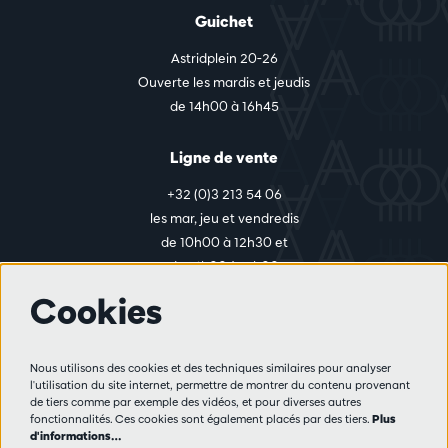
Guichet
Astridplein 20-26
Ouverte les mardis et jeudis
de 14h00 à 16h45
Ligne de vente
+32 (0)3 213 54 06
les mar, jeu et vendredis
de 10h00 à 12h30 et
de 14h00 à 17h00
Cookies
Plus d'infos
Nous utilisons des cookies et des techniques similaires pour analyser
Règlement des visiteurs
l'utilisation du site internet, permettre de montrer du contenu provenant
de tiers comme par exemple des vidéos, et pour diverses autres
Vie privée
fonctionnalités. Ces cookies sont également placés par des tiers.
Plus
Conditions de vente
d'informations…