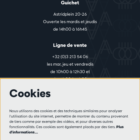
Guichet
Astridplein 20-26
Ouverte les mardis et jeudis
de 14h00 à 16h45
Ligne de vente
+32 (0)3 213 54 06
les mar, jeu et vendredis
de 10h00 à 12h30 et
de 14h00 à 17h00
Cookies
Plus d'infos
Nous utilisons des cookies et des techniques similaires pour analyser
Règlement des visiteurs
l'utilisation du site internet, permettre de montrer du contenu provenant
de tiers comme par exemple des vidéos, et pour diverses autres
Vie privée
fonctionnalités. Ces cookies sont également placés par des tiers.
Plus
Conditions de vente
d'informations…
Presse