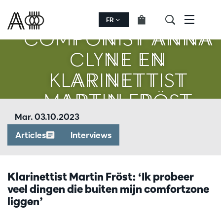
FR
Menu
COMPONIST ANNA
CLYNE EN
KLARINETTIST
MARTIN FRÖST
Mar. 03.10.2023
Articles
Interviews
Klarinettist Martin Fröst: ‘Ik probeer
veel dingen die buiten mijn comfortzone
liggen’