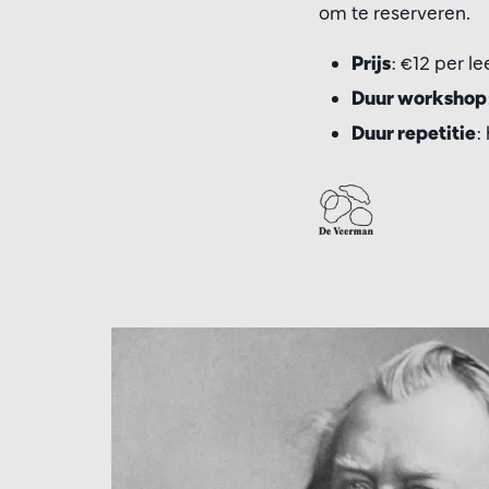
om te reserveren.
Prijs
: €12 per le
Duur workshop
Duur repetitie
: