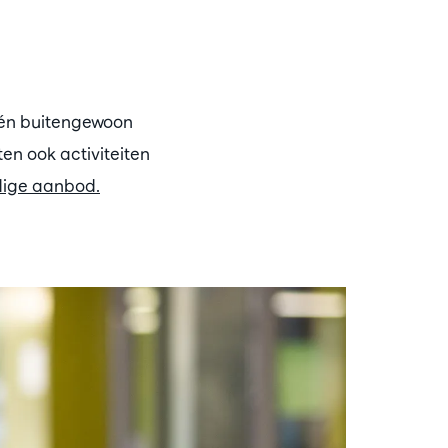
n én buitengewoon
n ook activiteiten
dige aanbod.