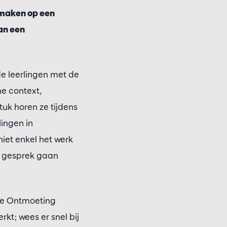
 maken op een
an een
e leerlingen met de
he context,
uk horen ze tijdens
ingen in
iet enkel het werk
n gesprek gaan
ote Ontmoeting
kt; wees er snel bij