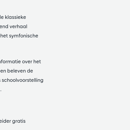
e klassieke
iend verhaal
n het symfonische
nformatie over het
r en beleven de
 schoolvoorstelling
.
leider gratis