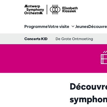
Programme
Votre visite
Jeunes
Découvre
Concerts KID
De Grote Ontmoeting
Découvre
symphoni