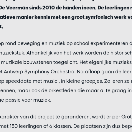
e Veerman sinds 2010 de handen ineen. De leerlingen
eatieve manier kennis met een groot symfonisch werk v
t.
op rond beweging en muziek op school experimenteren d
uziekstuk. Afhankelijk van het werk worden de historisc
muzikale bouwstenen toegelicht. Het eigenlijke muziekst
het Antwerp Symphony Orchestra. Na afloop gaan de leerl
speeddate met musici, in kleine groepjes. Zo leren ze n
ennen, maar ook de orkestleden die maar al te graag i
ge passie voor muziek.
arakter van dit project te garanderen, wordt er per Gr
t 150 leerlingen of 6 klassen. De plaatsen zijn dus beper