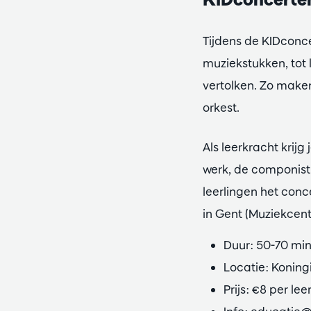
Tijdens de KIDconc
muziekstukken, tot
vertolken. Zo maken
orkest.
Als leerkracht krij
werk, de componist 
leerlingen het conc
in Gent (Muziekcent
Duur: 50-70 minu
Locatie: Koning
Prijs: €8 per lee