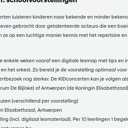
erten luisteren kinderen naar bekende en minder bekend
 leven gebracht door getalenteerde acteurs die een boe
 ze op een luchtige manier kennis met het repertoire e
g je enkele weken vooraf een digitale lesmap met tips en i
en het orkest. Zo bereid je de voorstelling optimaal voo
ertbezoek nog sterker. De KIDconcerten kan je volgen als
rum De Bijloke) of Antwerpen (de Koningin Elisabethzaal)
ten (verschillend per voorstelling)
in Elisabethzaal, Antwerpen
rling (incl. digitaal lesmateriaal). Per 10 leerlingen 1 bege