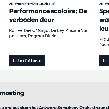
ANTWERP SYMPHONY ORCHESTRA
ANTWE
Performance scolaire: De
Spe
verboden deur
war
le
Rolf Verbeek, Margot De Ley, Kristine Van
pellicom, Dagmar Dierick
Migu
Pecn
Liste d'attente
Lis
tmoeting
e project slaan het Antwerp Symphony Orchestra en de