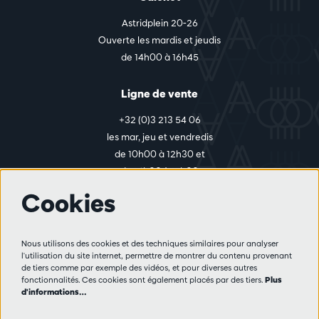
Astridplein 20-26
Ouverte les mardis et jeudis
de 14h00 à 16h45
Ligne de vente
+32 (0)3 213 54 06
les mar, jeu et vendredis
de 10h00 à 12h30 et
de 14h00 à 17h00
Cookies
Plus d'infos
Nous utilisons des cookies et des techniques similaires pour analyser
Règlement des visiteurs
l'utilisation du site internet, permettre de montrer du contenu provenant
de tiers comme par exemple des vidéos, et pour diverses autres
Vie privée
fonctionnalités. Ces cookies sont également placés par des tiers.
Plus
Conditions de vente
d'informations…
Presse