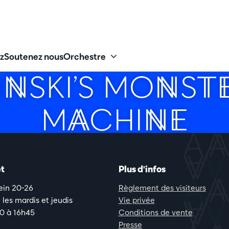
z
Soutenez nous
Orchestre
INSKI’S MONSTE
MACHINE
t
Plus d'infos
lein 20-26
Règlement des visiteurs
les mardis et jeudis
Vie privée
0 à 16h45
Conditions de vente
Presse