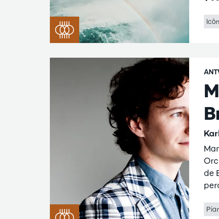
Icô
ANT
M
B
Kar
Mar
Orc
de 
per
Pia