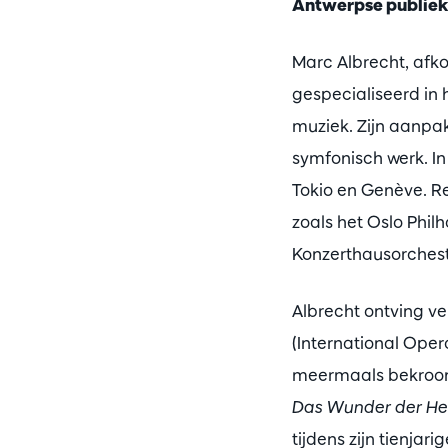
Antwerpse publiek
Marc Albrecht, afko
gespecialiseerd in
muziek. Zijn aanpa
symfonisch werk. In
Tokio en Genève. R
zoals het Oslo Phil
Konzerthausorchest
Albrecht ontving v
(International Ope
meermaals bekroon
Das Wunder der He
tijdens zijn tienja