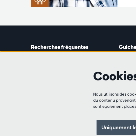
Recherches fréquentes
Guiche
Guichet
Astridp
Abonnements
Ouverte 
Cookie
Chèque-cadeau
de 14h0
Travailler à l'Antwerp Symphony
Orchestra
Ligne 
Ami·e·s
Nous utilisons des cook
+32 (0)
du contenu provenant d
FAQ
sont également placés 
les mar,
Contact
de 10h0
de 14h0
Uniquement le