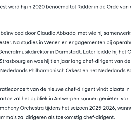
est werd hij in 2020 benoemd tot Ridder in de Orde van
erk beïnvloed door Claudio Abbado, met wie hij samenwerk
ster. Na studies in Wenen en engagementen bij operah
eneralmusikdirektor in Darmstadt. Later leidde hij het 
trasbourg en was hij tien jaar lang chef-dirigent van d
 Nederlands Philharmonisch Orkest en het Nederlands K
uratieconcert van de nieuwe chef-dirigent vindt plaats i
rtoe zal het publiek in Antwerpen kunnen genieten van
mphony Orchestra tijdens het seizoen 2025-2026, wann
ma's zal dirigeren als toekomstig chef-dirigent.