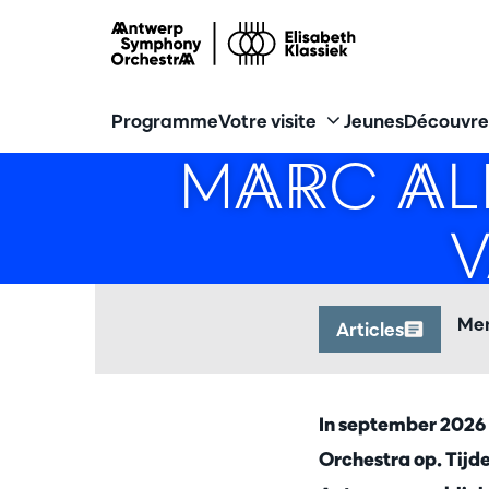
Programme
Votre visite
Jeunes
Découvre
MARC AL
V
Mer
Articles
In september 2026
Orchestra op. Tijde