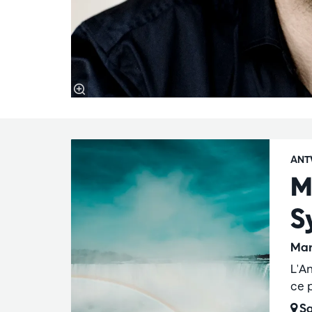
ANT
M
S
Mar
L'A
ce 
Sa