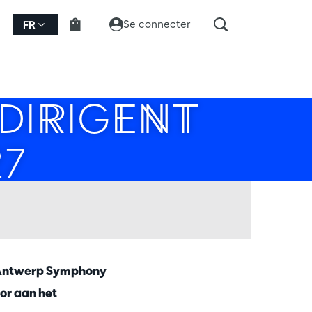
Se connecter
FR
DIRIGENT
27
t Antwerp Symphony
oor aan het