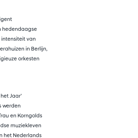
igent
 en hedendaagse
ntensiteit van
rahuizen in Berlijn,
igieuze orkesten
het Jaar’
es werden
frau
en Korngolds
andse muziekleven
en het Nederlands