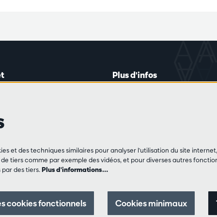
t
Plus d'infos
lein 20-26
Règlement des visiteurs
les mardis et jeudis
Vie privée
s
0 à 16h45
Conditions de vente
Presse
Partenaires
de vente
ies et des techniques similaires pour analyser l'utilisation du site intern
3 213 54 06
e tiers comme par exemple des vidéos, et pour diverses autres fonction
par des tiers.
Plus d'informations…
 jeu et vendredis
0 à 12h30 et
0 à 17h00
s cookies fonctionnels
Cookies minimaux