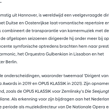
.
mstig uit Hannover, is wereldwijd een veelgevraagde dir
 het Duitse en Oostenrijkse laat-romantische repertoire
k combineert de transparantie van kamermuziek met de i
 de afgelopen seizoenen dirigeerde hij onder meer bij ope
ecente symfonische optredens brachten hem naar prest
harmonic, het Orquestra Gulbenkian in Lissabon en het
er Berlin.
ele onderscheidingen, waaronder tweemaal ‘Dirigent van 
ra Awards in 2019 en OPUS KLASSIK in 2021). Zijn opnam
d, zoals de OPUS KLASSIK voor Zemlinsky’s
Die Seejung
liane
. Als erkenning voor zijn bijdragen aan het Nederl
rige periode als muziekdirecteur van De Nationale Opera 