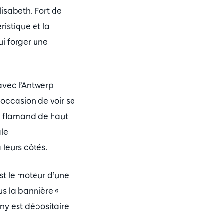
isabeth. Fort de
ristique et la
ui forger une
 avec l’Antwerp
occasion de voir se
re flamand de haut
le
 leurs côtés.
st le moteur d’une
us la bannière «
ony est dépositaire