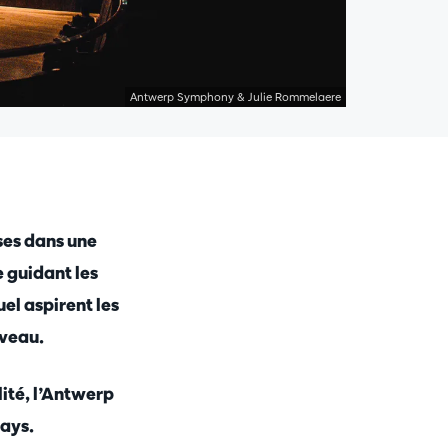
Antwerp Symphony & Julie Rommelaere
ses dans une
e guidant les
l aspirent les
iveau.
lité, l’Antwerp
ays.