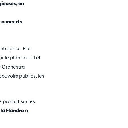
gieuses, en
 concerts
treprise. Elle
 le plan social et
y Orchestra
pouvoirs publics, les
 produit sur les
la Flandre
à