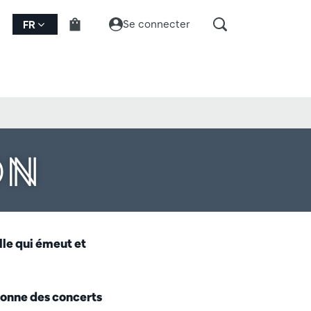
Se connecter
FR
ON
le qui émeut et
donne des concerts