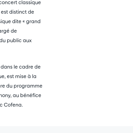
 concert classique
Zoomer
est distinct de
sique dite « grand
hargé de
 du public aux
dans le cadre de
ue, est mise à la
cadre du programme
hony, au bénéfice
ec Cofena.