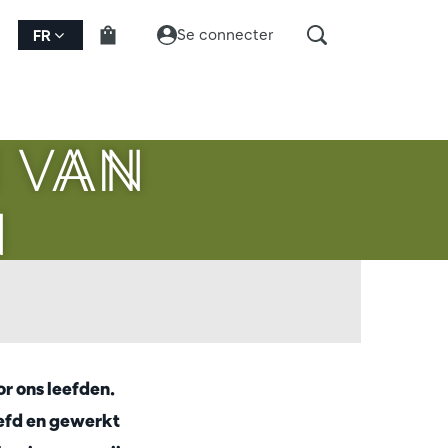
Se connecter
FR
 VAN
N
or ons leefden.
efd en gewerkt