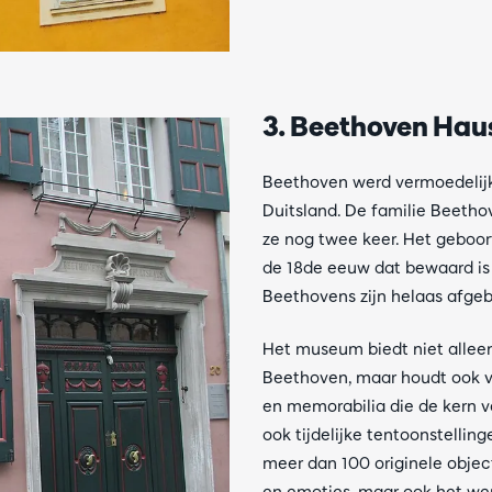
3. Beethoven Hau
Beethoven werd vermoedelijk
Duitsland. De familie Beetho
ze nog twee keer. Het geboor
de 18de eeuw dat bewaard is
Beethovens zijn helaas afgeb
Het museum biedt niet alleen 
Beethoven, maar houdt ook v
en memorabilia die de kern 
ook tijdelijke tentoonstellin
meer dan 100 originele objec
en emoties, maar ook het we