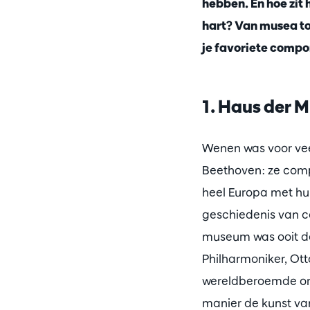
hebben. En hoe zit
hart? Van musea to
je favoriete compo
1. Haus der 
Wenen was voor vee
Beethoven: ze comp
heel Europa met hun
geschiedenis van co
museum was ooit de
Philharmoniker, Ott
wereldberoemde ork
manier de kunst va