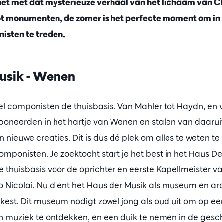
 het met dat mysterieuze verhaal van het lichaam van Ch
t monumenten, de zomer is het perfecte moment om in
nisten te treden.
Musik - Wenen
l componisten de thuisbasis. Van Mahler tot Haydn, en 
oneerden in het hartje van Wenen en stalen van daarui
 nieuwe creaties. Dit is dus dé plek om alles te weten t
mponisten. Je zoektocht start je het best in het Haus De
 thuisbasis voor de oprichter en eerste Kapellmeister v
o Nicolai. Nu dient het Haus der Musik als museum en ar
est. Dit museum nodigt zowel jong als oud uit om op een
n muziek te ontdekken, en een duik te nemen in de gesc