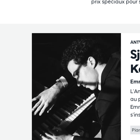
prix spéciaux pour 
ANT
S
K
Emm
L'A
au 
Emm
s'i
Pia