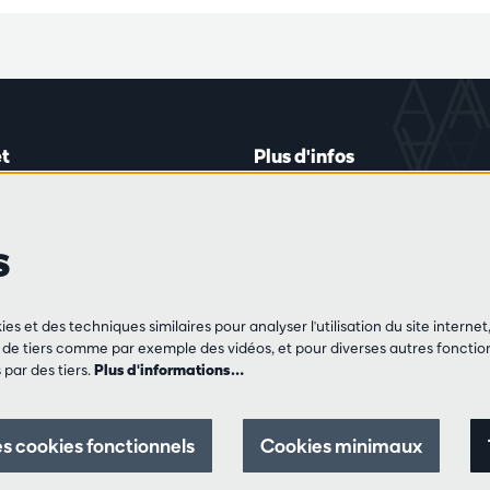
t
Plus d'infos
lein 20-26
Règlement des visiteurs
les mardis et jeudis
Vie privée
s
0 à 16h45
Conditions de vente
Presse
Partenaires
de vente
ies et des techniques similaires pour analyser l'utilisation du site intern
3 213 54 06
e tiers comme par exemple des vidéos, et pour diverses autres fonction
par des tiers.
Plus d'informations…
 jeu et vendredis
0 à 12h30 et
0 à 17h00
s cookies fonctionnels
Cookies minimaux