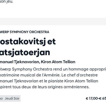
son jeu.
WERP SYMPHONY ORCHESTRA
jostakovitsj et
atsjatoerjan
anuel Tjeknavorian, Kiron Atom Tellian
ntwerp Symphony Orchestra rend un hommage appropr
patrimoine musical de l'Arménie. Le chef d'orchestre
anuel Tjeknavorian et le pianiste Kiron Atom Tellian
nspirent tous deux de leurs origines arméniennes.
€ 17,00–€ 6
no
Jeudi Soir