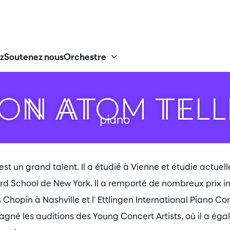
z
Soutenez nous
Orchestre
RON ATOM TELL
piano
 est un grand talent. Il a étudié à Vienne et étudie actue
ard School de New York. Il a remporté de nombreux prix i
hopin à Nashville et l' Ettlingen International Piano Co
gagné les auditions des Young Concert Artists, où il a ég