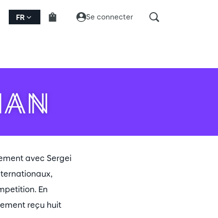
Se connecter
FR
IAN
llement avec Sergei
nternationaux,
mpetition. En
alement reçu huit