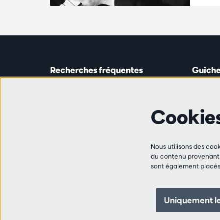
Recherches fréquentes
Guiche
Guichet
Astridp
Abonnements
Ouverte 
Cookie
Chèque-cadeau
de 14h0
Travailler à l'Antwerp Symphony
Orchestra
Ligne 
Ami·e·s
Nous utilisons des cook
+32 (0)
du contenu provenant d
FAQ
sont également placés 
les mar,
Contact
de 10h0
de 14h0
Uniquement le