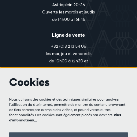
Astridplein 20-26
Ouverte les mardis et jeudis
de 14h00 à 16h45
Ligne de vente
+32 (0)3 213 54 06
les mar, jeu et vendredis
de 10h00 à 12h30 et
de 14h00 à 17h00
Cookies
Plus d'infos
Nous utilisons des cookies et des techniques similaires pour analyser
Règlement des visiteurs
l'utilisation du site internet, permettre de montrer du contenu provenant
de tiers comme par exemple des vidéos, et pour diverses autres
Vie privée
fonctionnalités. Ces cookies sont également placés par des tiers.
Plus
Conditions de vente
d'informations…
Presse
Partenaires