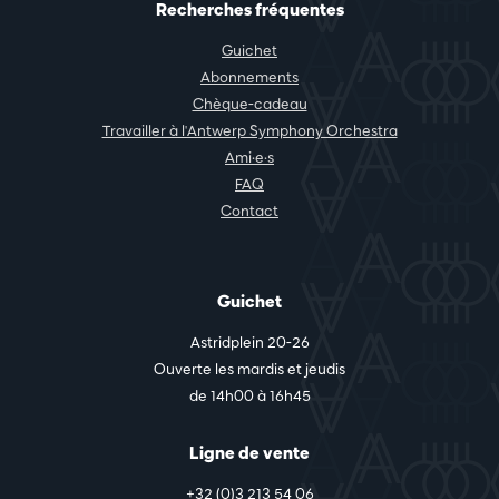
Recherches fréquentes
Guichet
Abonnements
Chèque-cadeau
Travailler à l'Antwerp Symphony Orchestra
Ami·e·s
FAQ
Contact
Guichet
Astridplein 20-26
Ouverte les mardis et jeudis
de 14h00 à 16h45
Ligne de vente
+32 (0)3 213 54 06