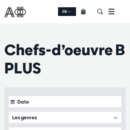
FR
Menu
Chefs-d’oeuvre B
PLUS
Les genres