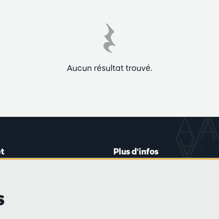
Aucun résultat trouvé.
t
Plus d'infos
lein 20-26
Règlement des visiteurs
les mardis et jeudis
Vie privée
s
0 à 16h45
Conditions de vente
Presse
Partenaires
de vente