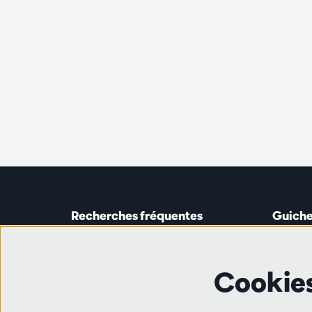
Recherches fréquentes
Guiche
Guichet
Astridp
Abonnements
Ouverte 
Cookie
Chèque-cadeau
de 14h0
Travailler à l'Antwerp Symphony
Orchestra
Ligne 