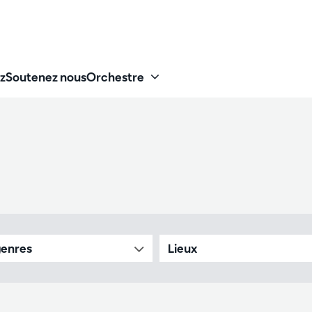
z
Soutenez nous
Orchestre
genres
Lieux