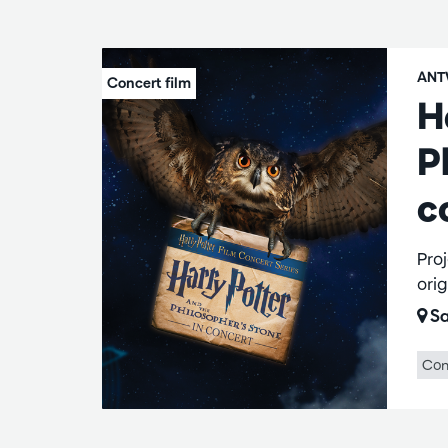
ANT
H
P
c
Pro
ori
Sa
Con