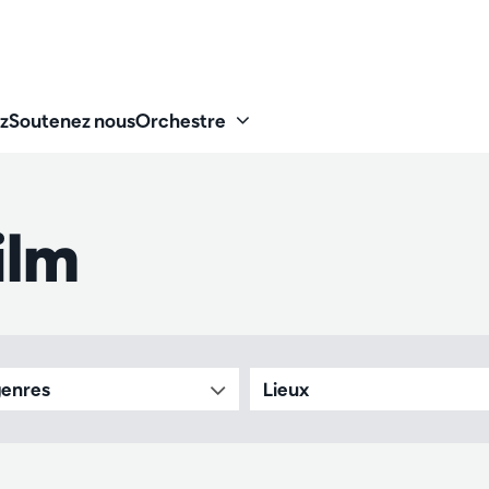
z
Soutenez nous
Orchestre
ilm
genres
Lieux