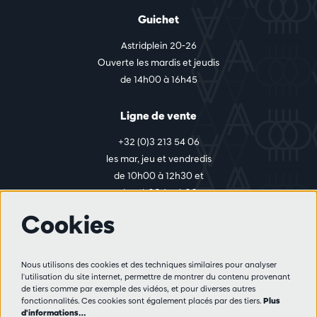
Guichet
Astridplein 20-26
Ouverte les mardis et jeudis
de 14h00 à 16h45
Ligne de vente
+32 (0)3 213 54 06
les mar, jeu et vendredis
de 10h00 à 12h30 et
de 14h00 à 17h00
Cookies
Plus d'infos
Nous utilisons des cookies et des techniques similaires pour analyser
Règlement des visiteurs
l'utilisation du site internet, permettre de montrer du contenu provenant
de tiers comme par exemple des vidéos, et pour diverses autres
Vie privée
fonctionnalités. Ces cookies sont également placés par des tiers.
Plus
Conditions de vente
d'informations…