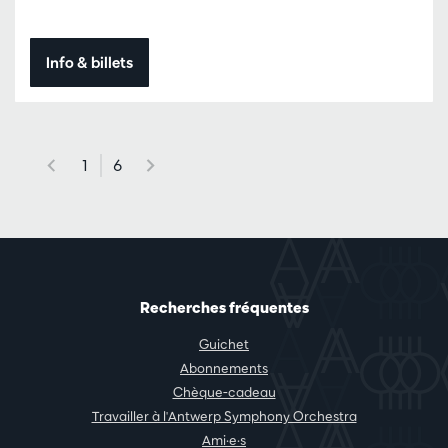
Info & billets
1
6
Recherches fréquentes
Guichet
Abonnements
Chèque-cadeau
Travailler à l'Antwerp Symphony Orchestra
Ami·e·s