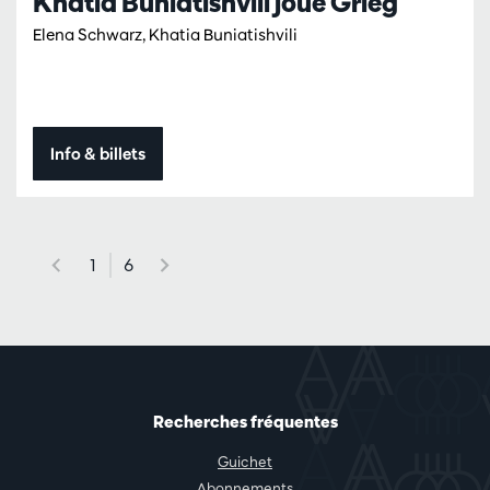
Khatia Buniatishvili joue Grieg
Elena Schwarz, Khatia Buniatishvili
Info & billets
1
6
Recherches fréquentes
Guichet
Abonnements