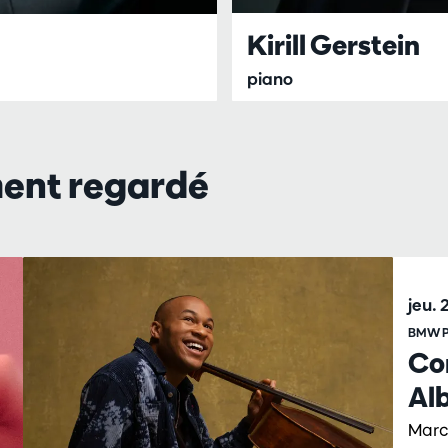
Kirill Gerstein
piano
ment regardé
jeu. 
BMW P
Co
Al
Marc