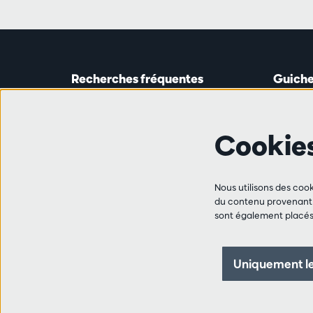
Recherches fréquentes
Guiche
Guichet
Astridp
Abonnements
Ouverte 
Cookie
Chèque-cadeau
de 14h0
Travailler à l'Antwerp Symphony
Orchestra
Ligne 
Ami·e·s
Nous utilisons des cook
+32 (0)
du contenu provenant d
FAQ
sont également placés 
les mar,
Contact
de 10h0
de 14h0
Uniquement le