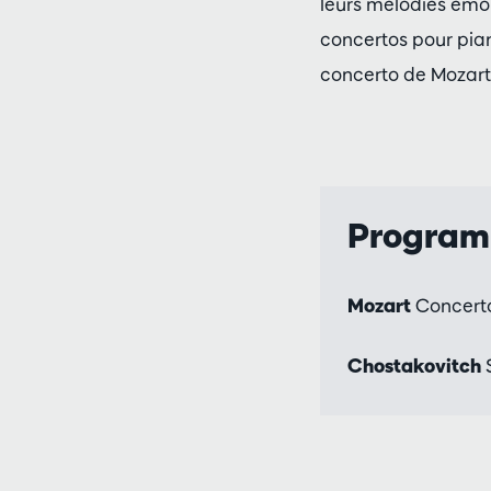
leurs mélodies émouv
concertos pour pian
concerto de Mozart
Progra
Mozart
Concerto
Chostakovitch
S