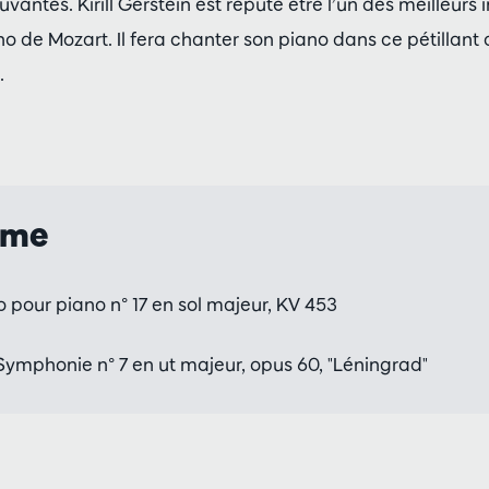
antes. Kirill Gerstein est réputé être l’un des meilleurs 
o de Mozart. Il fera chanter son piano dans ce pétillant 
.
mme
 pour piano n° 17 en sol majeur, KV 453
ymphonie n° 7 en ut majeur, opus 60, "Léningrad"