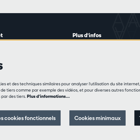
t
Plus d'infos
lein 20-26
Règlement des visiteurs
les mardis et jeudis
Vie privée
s
0 à 16h45
Conditions de vente
Presse
Partenaires
de vente
ies et des techniques similaires pour analyser l'utilisation du site intern
3 213 54 06
e tiers comme par exemple des vidéos, et pour diverses autres fonction
par des tiers.
Plus d'informations…
 jeu et vendredis
0 à 12h30 et
0 à 17h00
s cookies fonctionnels
Cookies minimaux