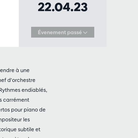
22.04.23
Évenement passé
tendre à une
hef d’orchestre
Rythmes endiablés,
ns carrément
ertos pour piano de
positeur les
orique subtile et