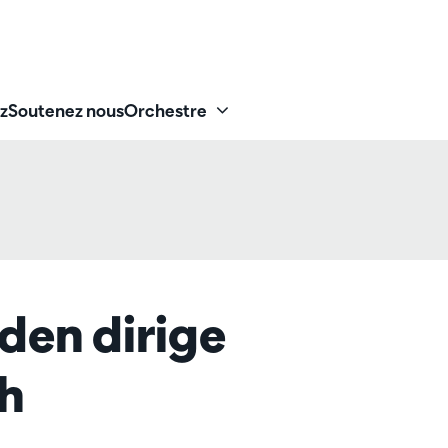
z
Soutenez nous
Orchestre
den dirige
h