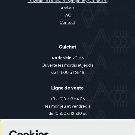
Travailler à l'Antwerp Symphony Orchestra
Ami·e·s
FAQ
Contact
Guichet
Astridplein 20-26
Ouverte les mardis et jeudis
de 14h00 à 16h45
Ligne de vente
+32 (0)3 213 54 06
les mar, jeu et vendredis
de 10h00 à 12h30 et
de 14h00 à 17h00
Cookies