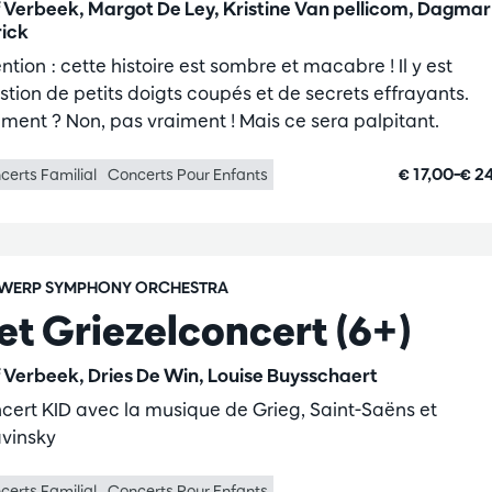
f Verbeek, Margot De Ley, Kristine Van pellicom, Dagmar
rick
ntion : cette histoire est sombre et macabre ! Il y est
stion de petits doigts coupés et de secrets effrayants.
iment ? Non, pas vraiment ! Mais ce sera palpitant.
€ 17,00–€ 2
certs Familial
Concerts Pour Enfants
WERP SYMPHONY ORCHESTRA
et Griezelconcert (6+)
f Verbeek, Dries De Win, Louise Buysschaert
cert KID avec la musique de Grieg, Saint-Saëns et
avinsky
certs Familial
Concerts Pour Enfants