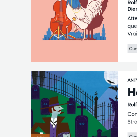
Rol
Die
Atte
que
Vra
Con
ANT
H
Rol
Con
Str
Con