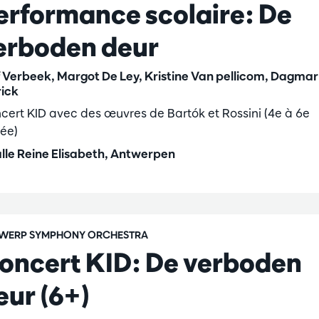
erformance scolaire: De
erboden deur
f Verbeek, Margot De Ley, Kristine Van pellicom, Dagmar
rick
cert KID avec des œuvres de Bartók et Rossini (4e à 6e
ée)
lle Reine Elisabeth, Antwerpen
WERP SYMPHONY ORCHESTRA
oncert KID: De verboden
eur (6+)