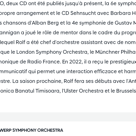
 deux CD ont été publiés jusqu'à présent, la 6e symph
propre arrangement et le CD Sehnsucht avec Barbara H
es chansons d'Alban Berg et la 4e symphonie de Gustav 
Hannigan a joué le rôle de mentor dans le cadre du pro
 lequel Rolf a été chef d'orchestre assistant avec de no
ls que le London Symphony Orchestra, le Münchner Philha
monique de Radio France. En 2022, il a reçu le prestigieux
communicatif qui permet une interaction efficzace et har
stre. La saison prochaine, Rolf fera ses débuts avec l'
onica Banatul Timisoara, l'Ulster Orchestra et le Brussel
WERP SYMPHONY ORCHESTRA