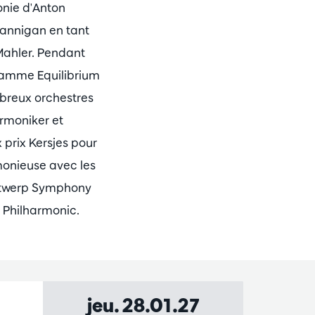
onie d'Anton
annigan en tant
Mahler. Pendant
gramme Equilibrium
mbreux orchestres
rmoniker et
 prix Kersjes pour
monieuse avec les
Antwerp Symphony
s Philharmonic.
jeu. 28.01.27