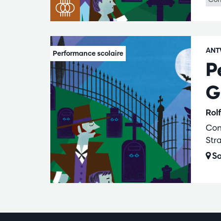
ANT
P
G
Rol
Con
Str
Sa