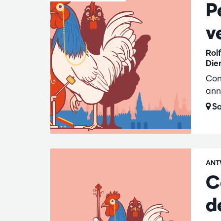
P
v
Rol
Die
Con
ann
Sa
ANT
C
d