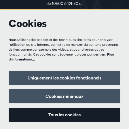
de 10h00 à 12h30 et
de 14h00 à 17h00
Cookies
Plus d'infos
Nous utilisons des cookies et des techniques similaires pour analyser
Règlement des visiteurs
l'utilisation du site internet, permettre de montrer du contenu provenant
de tiers comme par exemple des vidéos, et pour diverses autres
Vie privée
fonctionnalités. Ces cookies sont également placés par des tiers.
Plus
Conditions de vente
d'informations…
Presse
Partenaires
Uniquement les cookies fonctionnels
Suivez nous
Cookies minimaux
Tous les cookies