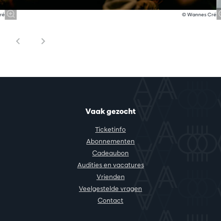
ré
© Wannes Cré
Vaak gezocht
Ticketinfo
Abonnementen
Cadeaubon
Audities en vacatures
Vrienden
Veelgestelde vragen
Contact