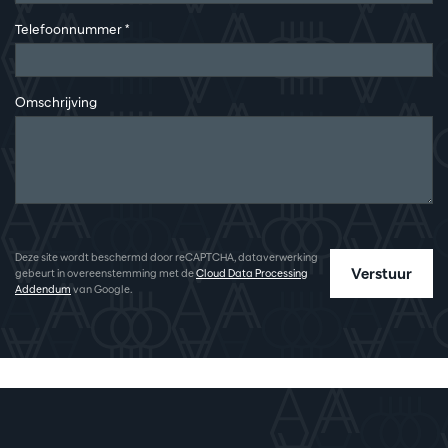
Telefoonnummer
*
Omschrijving
Deze site wordt beschermd door reCAPTCHA, dataverwerking
Verstuur
gebeurt in overeenstemming met de
Cloud Data Processing
Addendum
van Google.