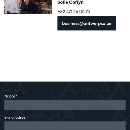
Sofie Coffyn
+32 471 26 05 75
business@antwerpso.be
Naam
*
E-mailadres
*