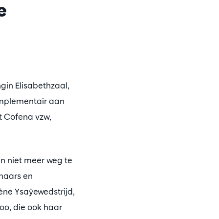
e
gin Elisabethzaal,
mplementair aan
et Cofena vzw,
en niet meer weg te
enaars en
ne Ysaÿewedstrijd,
loo, die ook haar
Inzoomen