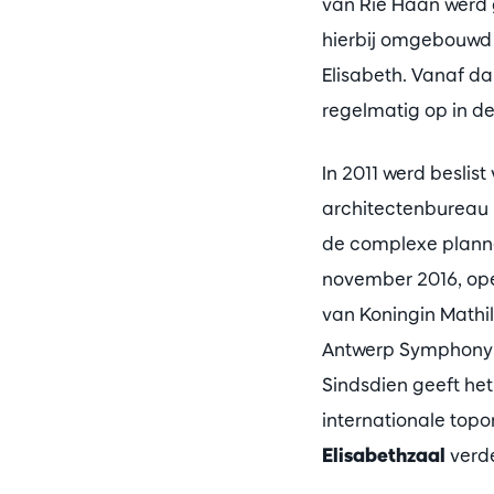
van Rie Haan werd 
hierbij omgebouwd 
Elisabeth. Vanaf d
regelmatig op in de
In 2011 werd beslis
architectenbureau 
de complexe plannen
november 2016, ope
van Koningin Mathil
Antwerp Symphony O
Sindsdien geeft het 
internationale topor
Elisabethzaal
verde