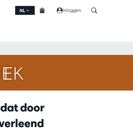
Inloggen
NL
IEK
 dat door
verleend