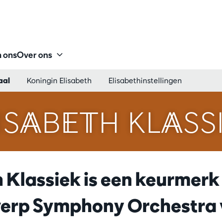
 ons
Over ons
aal
Koningin Elisabeth
Elisabethinstellingen
ISABETH KLASS
h Klassiek is een keurmerk
erp Symphony Orchestra 