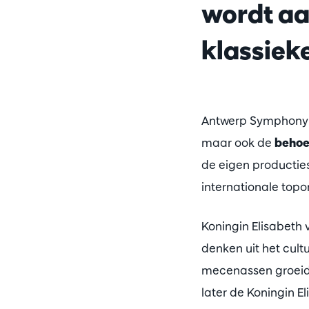
wordt aa
klassiek
Antwerp Symphony Or
maar ook de
behoe
de eigen producties
internationale topo
Koningin Elisabeth 
denken uit het cult
mecenassen groeiden
later de Koningin E
Inzoomen