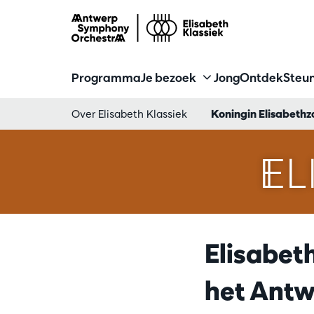
Programma
Je bezoek
Jong
Ontdek
Steun
Over Elisabeth Klassiek
Koningin Elisabethz
EL
Elisabet
het Antw