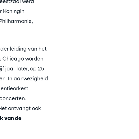
eestzaal werd
r Koningin
Philharmonie,
der leiding van het
it Chicago worden
 jaar later, op 25
en. In aanwezigheid
dentieorkest
concerten.
. Het ontvangt ook
ek van de