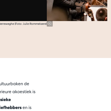
erreweghe (Foto: Julie Rommelaere)
ultuurbaken de
ieure akoestiek is
ssieke
iefhebbers
en is