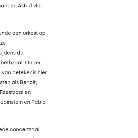
nt en Astrid vlot
kunde een orkest op
eze
tijdens de
abethzaal. Onder
 van betekenis hier
ten als Benoit,
Feestzaal en
ubinstein en Pablo
eede concertzaal