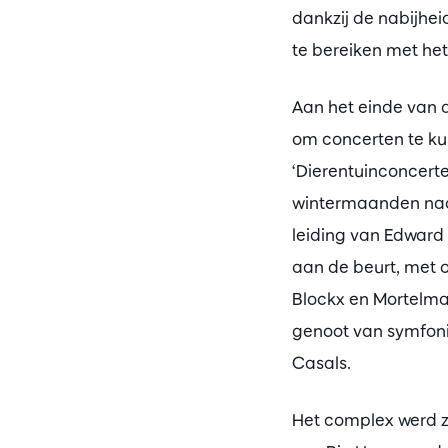
dankzij de nabijhei
te bereiken met he
Aan het einde van d
om concerten te ku
‘Dierentuinconcerten
wintermaanden naar
leiding van Edward 
aan de beurt, met o
Blockx en Mortelma
genoot van symfoni
Casals.
Het complex werd z