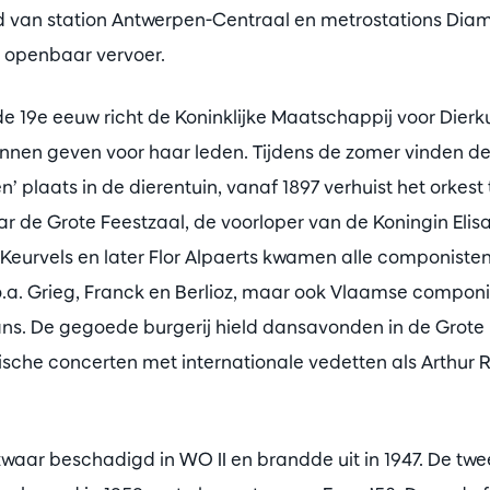
d van station Antwerpen-Centraal en metrostations Diama
t openbaar vervoer.
e 19e eeuw richt de Koninklijke Maatschappij voor Dier
nnen geven voor haar leden. Tijdens de zomer vinden d
’ plaats in de dierentuin, vanaf 1897 verhuist het orkest 
 de Grote Feestzaal, de voorloper van de Koningin Elis
Keurvels en later Flor Alpaerts kwamen alle componisten
.a. Grieg, Franck en Berlioz, maar ook Vlaamse componis
ns. De gegoede burgerij hield dansavonden in de Grote 
sche concerten met internationale vedetten als Arthur R
waar beschadigd in WO II en brandde uit in 1947. De tw