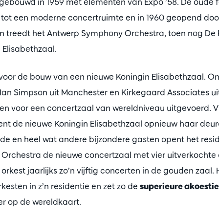
gebouwd in 1959 met elementen van Expo ’58. De oude f
tot een moderne concertruimte en in 1960 geopend doo
an treedt het Antwerp Symphony Orchestra, toen nog De 
 Elisabethzaal.
t voor de bouw van een nieuwe Koningin Elisabethzaal. On
Ian Simpson uit Manchester en Kirkegaard Associates u
 voor een concertzaal van wereldniveau uitgevoerd. Vijf
nt de nieuwe Koningin Elisabethzaal opnieuw haar deur
de en heel wat andere bijzondere gasten opent het resi
rchestra de nieuwe concertzaal met vier uitverkochte 
orkest jaarlijks zo’n vijftig concerten in de gouden zaal
kesten in z’n residentie en zet zo de
superieure akoesti
r op de wereldkaart.