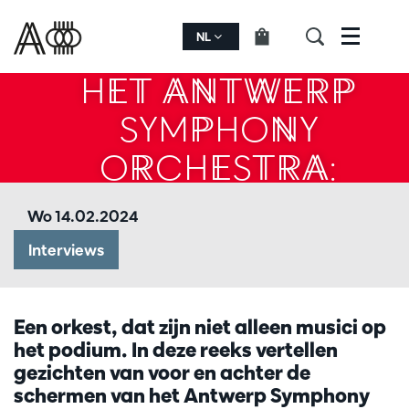
GEZICHTEN VAN
NL
Menu
HET ANTWERP
SYMPHONY
ORCHESTRA:
SOUFIANE
Wo 14.02.2024
Interviews
Een orkest, dat zijn niet alleen musici op
het podium. In deze reeks vertellen
gezichten van voor en achter de
schermen van het Antwerp Symphony