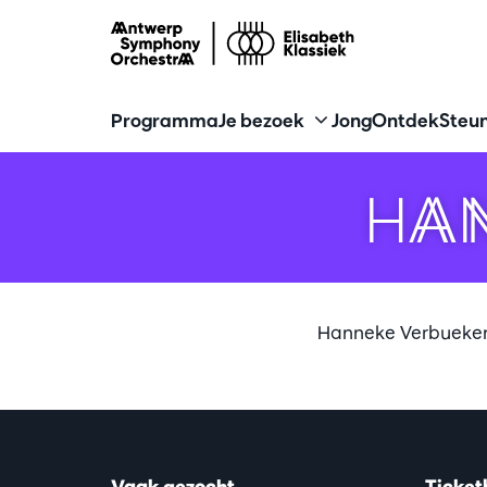
Programma
Je bezoek
Jong
Ontdek
Steun
HA
Hanneke Verbueken 
Vaak gezocht
Ticket