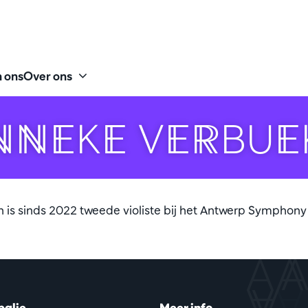
 ons
Over ons
NNEKE VERBUE
is sinds 2022 tweede violiste bij het Antwerp Symphony
balie
Meer info