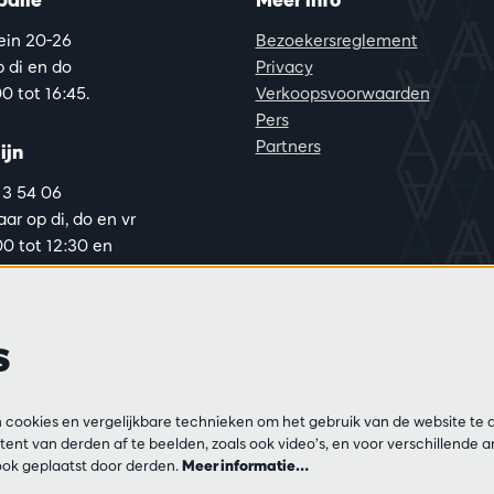
lein 20-26
Bezoekersreglement
 di en do
Privacy
0 tot 16:45.
Verkoopsvoorwaarden
Pers
Partners
ijn
13 54 06
ar op di, do en vr
00 tot 12:30 en
0 tot 17:00.
s
cookies en vergelijkbare technieken om het gebruik van de website te 
ent van derden af te beelden, zoals ook video’s, en voor verschillende 
ok geplaatst door derden.
Meer informatie…