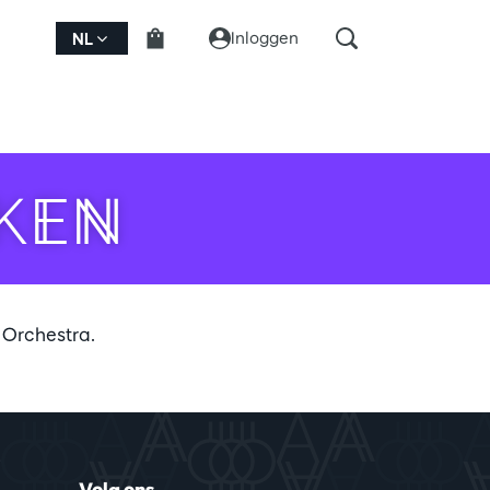
Inloggen
NL
KEN
 Orchestra.
Volg ons