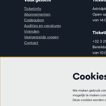
Ticketinfo
Astridp
Abonnementen
Open op
Cadeaubon
van 14:0
Audities en vacatures
Vrienden
Ticketl
Veelgestelde vragen
+32 3 2
Contact
Bereikba
van 10:
van 14:0
Cookie
We maken gebruik van 
mogelijk te maken cont
Deze cookies worden o