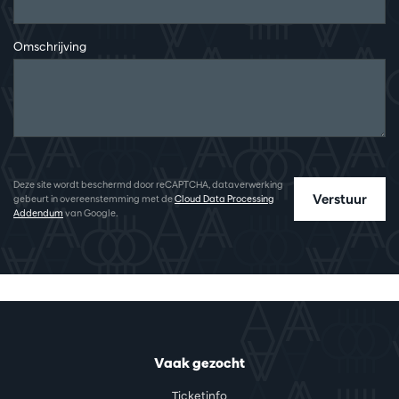
Omschrijving
Deze site wordt beschermd door reCAPTCHA, dataverwerking
Verstuur
gebeurt in overeenstemming met de
Cloud Data Processing
Addendum
van Google.
Vaak gezocht
Ticketinfo