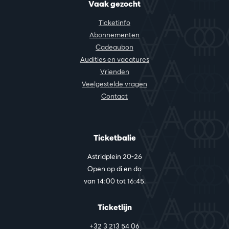
Vaak gezocht
Ticketinfo
Abonnementen
Cadeaubon
Audities en vacatures
Vrienden
Veelgestelde vragen
Contact
Ticketbalie
Astridplein 20-26
Open op di en do
van 14:00 tot 16:45.
Ticketlijn
+32 3 213 54 06