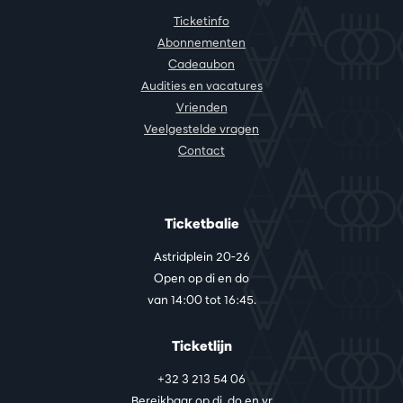
Ticketinfo
Abonnementen
Cadeaubon
Audities en vacatures
Vrienden
Veelgestelde vragen
Contact
Ticketbalie
Astridplein 20-26
Open op di en do
van 14:00 tot 16:45.
Ticketlijn
+32 3 213 54 06
Bereikbaar op di, do en vr