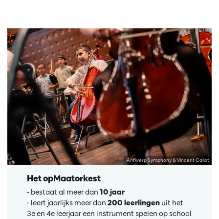
Antwerp Symphony & Vincent Callot
Het opMaatorkest
- bestaat al meer dan
10 jaar
- leert jaarlijks meer dan
200 leerlingen
uit het
3e en 4e leerjaar een instrument spelen op school