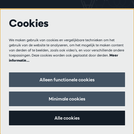
Cookies
Meer info
Bezoekersreglement
We maken gebruik van cookies en vergelijkbare technieken om het
Privacy
gebruik van de website te analyseren, om het mogelijk te maken content
Verkoopsvoorwaarden
van derden af te beelden, zoals ook video’s, en voor verschillende andere
Pers
toepassingen. Deze cookies worden ook geplaatst door derden.
Meer
informatie…
Partners
Alleen functionele cookies
Volg ons
Minimale cookies
Schrijf je in op de nieuwsbrief
Alle cookies