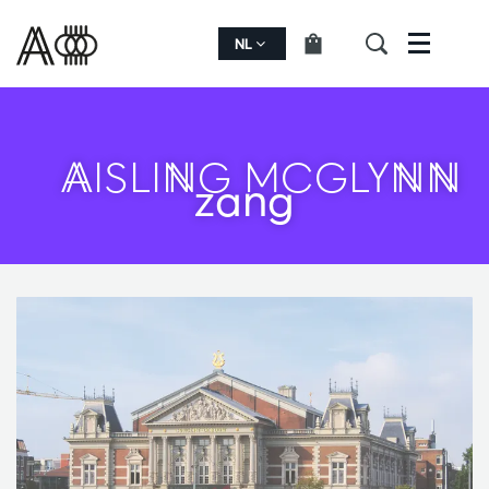
NL
Menu
AISLING MCGLYNN
zang