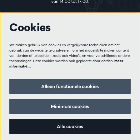
van 14:00 tot 17:00.
Cookies
Meer info
Bezoekersreglement
We maken gebruik van cookies en vergelijkbare technieken om het
Privacy
gebruik van de website te analyseren, om het mogelijk te maken content
Verkoopsvoorwaarden
van derden af te beelden, zoals ook video’s, en voor verschillende andere
Pers
toepassingen. Deze cookies worden ook geplaatst door derden.
Meer
informatie…
Partners
Alleen functionele cookies
Volg ons
Minimale cookies
Schrijf je in op de nieuwsbrief
Alle cookies