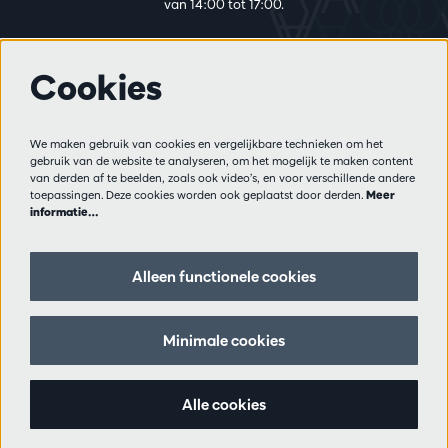
van 14:00 tot 17:00.
Cookies
Meer info
Bezoekersreglement
We maken gebruik van cookies en vergelijkbare technieken om het
Privacy
gebruik van de website te analyseren, om het mogelijk te maken content
Verkoopsvoorwaarden
van derden af te beelden, zoals ook video’s, en voor verschillende andere
Pers
toepassingen. Deze cookies worden ook geplaatst door derden.
Meer
informatie…
Partners
Alleen functionele cookies
Volg ons
Minimale cookies
Schrijf je in op de nieuwsbrief
Alle cookies