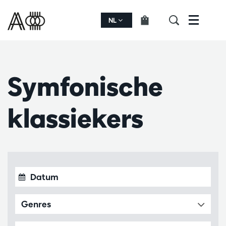
NL
Menu
Symfonische
klassiekers
Genres