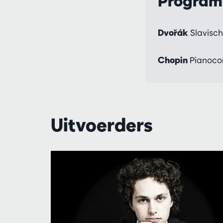
Progra
Dvořák
Slavisch
Chopin
Pianoconc
Uitvoerders