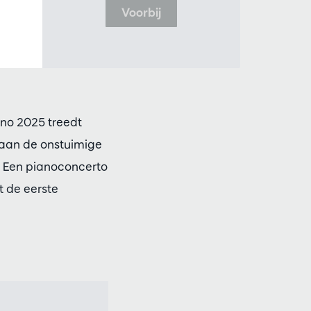
Voorbij
ano 2025 treedt
staan de onstuimige
t. Een pianoconcerto
t de eerste