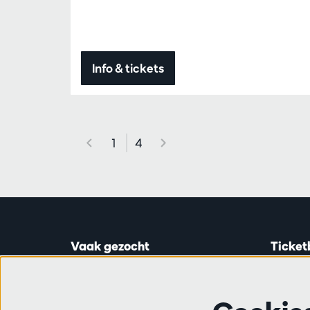
Info & tickets
1
4
Vaak gezocht
Ticket
Ticketinfo
Astridp
Abonnementen
Open op
Cadeaubon
van 14:0