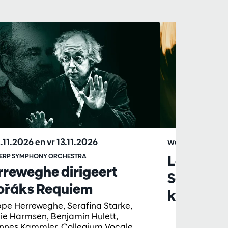
2.11.2026
en
vr 13.11.2026
wo 28.10.202
ERP SYMPHONY ORCHESTRA
Lezing do
rreweghe dirigeert
Schoors:
ořáks Requiem
kantelen
ippe Herreweghe, Serafina Starke,
ie Harmsen, Benjamin Hulett,
nnes Kammler, Collegium Vocale