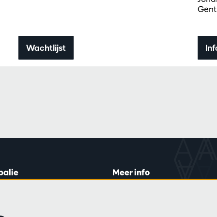
Gent
Wachtlijst
Inf
balie
Meer info
lein 20-26
Bezoekersreglement
 di en do
Privacy
0 tot 16:45.
Verkoopsvoorwaarden