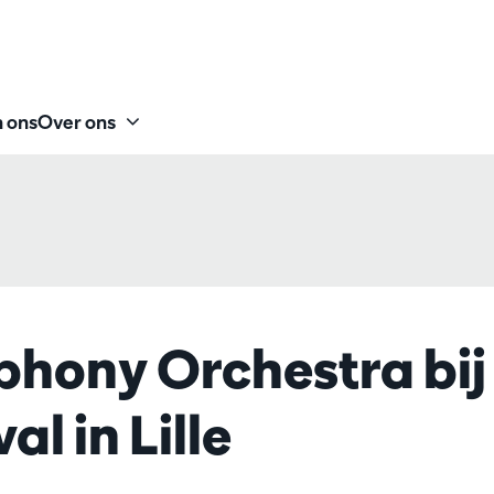
 ons
Over ons
hony Orchestra bij
al in Lille