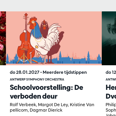
do 28.01.2027
– Meerdere tijdstippen
do 1
ANTWERP SYMPHONY ORCHESTRA
ANTW
Schoolvoorstelling: De
He
verboden deur
Dv
Rolf Verbeek, Margot De Ley, Kristine Van
Phil
pellicom, Dagmar Dierick
Soph
Joha