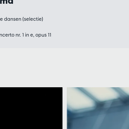
mma
e dansen (selectie)
erto nr. 1 in e, opus 11