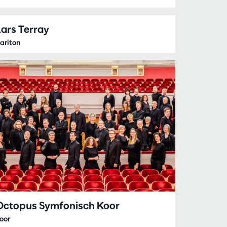
Lars Terray
ariton
Octopus Symfonisch Koor
oor