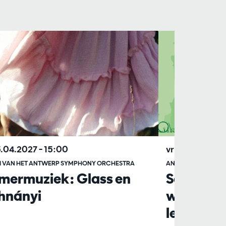
5.04.2027
– 15:00
vr 16.04.2027
I VAN HET ANTWERP SYMPHONY ORCHESTRA
ANTWERP SYMPHO
mermuziek: Glass en
Schoolvoo
hnányi
ware ver
leugenba