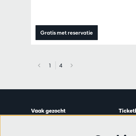
Gratis met reservatie
1
4
Vaak gezocht
Ticket
Ticketinfo
Astridp
Abonnementen
Open op