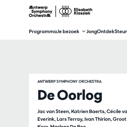
Programma
Je bezoek
Jong
Ontdek
Steun
ANTWERP SYMPHONY ORCHESTRA
De Oorlog
Jac van Steen, Katrien Baerts, Cécile 
Everink, Lars Terray, Ivan Thirion, Gr
Koor, Marleen De Boo