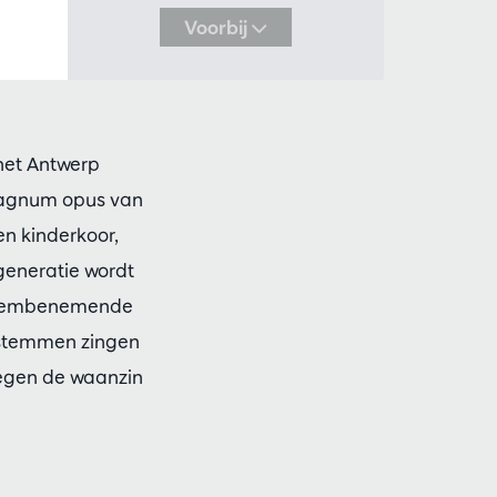
Voorbij
het Antwerp
 magnum opus van
en kinderkoor,
 generatie wordt
n adembenemende
0 stemmen zingen
tegen de waanzin