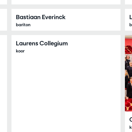
Bastiaan Everinck
bariton
b
Laurens Collegium
koor
k