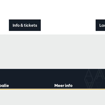
Info & tickets
La
balie
Meer info
lein 20-26
Bezoekersreglement
 di en do
Privacy