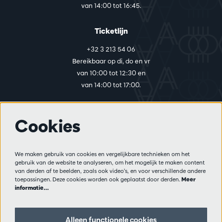
van 14:00 tot 16:45.
Ticketlijn
+32 3 213 54 06
Bereikbaar op di, do en vr
van 10:00 tot 12:30 en
van 14:00 tot 17:00.
Cookies
Meer info
Bezoekersreglement
We maken gebruik van cookies en vergelijkbare technieken om het
Privacy
gebruik van de website te analyseren, om het mogelijk te maken content
Verkoopsvoorwaarden
van derden af te beelden, zoals ook video’s, en voor verschillende andere
Pers
toepassingen. Deze cookies worden ook geplaatst door derden.
Meer
informatie…
Partners
Alleen functionele cookies