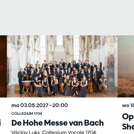
ma 03.05.2027
– 20:00
wo 1
COLLEGIUM 1704
Op
i
De Hohe Messe van Bach
Sh
Václav Luks, Collegium Vocale 1704,