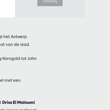
Voorbij
gt het Antwerp
at van de stad.
g Korngold tot John
kel met een
et
Driss El Maloumi