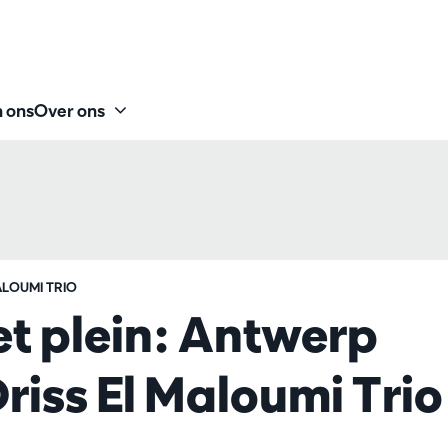
 ons
Over ons
LOUMI TRIO
et plein: Antwerp
iss El Maloumi Trio