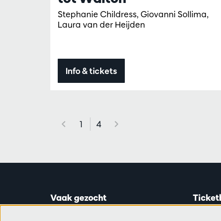
Stephanie Childress, Giovanni Sollima,
Laura van der Heijden
Info & tickets
1
4
Vaak gezocht
Ticket
Ticketinfo
Astridp