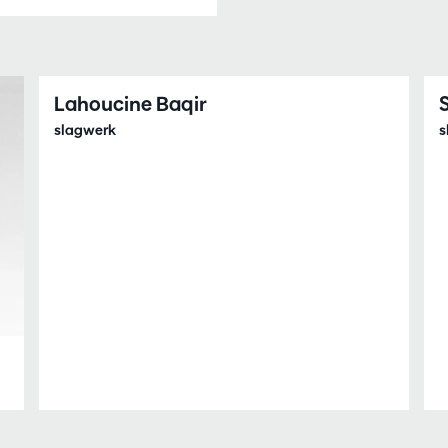
Lahoucine Baqir
slagwerk
s