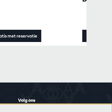
atis met reservatie
Info & ticket
Volg ons