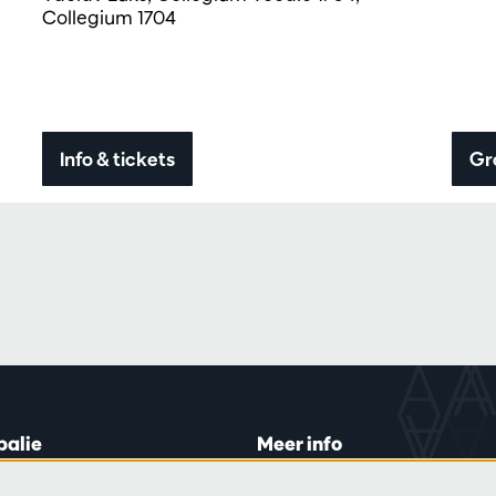
Collegium 1704
Info & tickets
Gr
balie
Meer info
lein 20-26
Bezoekersreglement