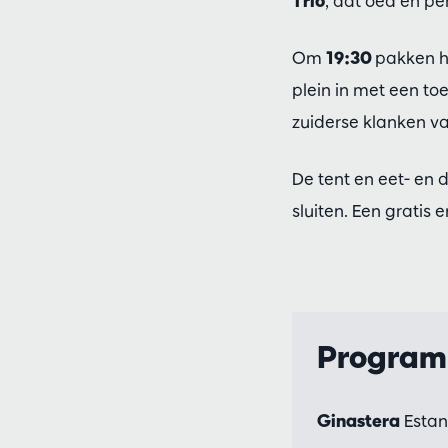
Trio
, dat oed en p
Om
19:30
pakken h
plein in met een t
zuiderse klanken v
De tent en eet- en
sluiten. Een gratis 
Progra
Ginastera
Estanc