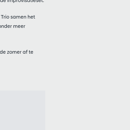
de improvisatieset.
 Trio samen het
 onder meer
de zomer af te