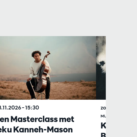
8.11.2026
– 15:30
zo 06.06.2027
en Masterclass met
MUSICI VAN HET 
Kamermuz
eku Kanneh-Mason
Beethov