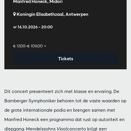
Manfred Honeck, Midori
Koningin Elisabethzaal, Antwerpen
vr 16.10.2026
– 20:00
€ 17,00–€ 109,00
Tickets
Dit concert presenteert zich met klasse en ervaring. De
Bamberger Symphoniker behoren tot de vaste waarden op
de grote internationale podia en brengen samen met
Manfred Honeck een programma dat rust op autoriteit en
diepgang. Mendelssohns
Vioolconcerto
krijgt een