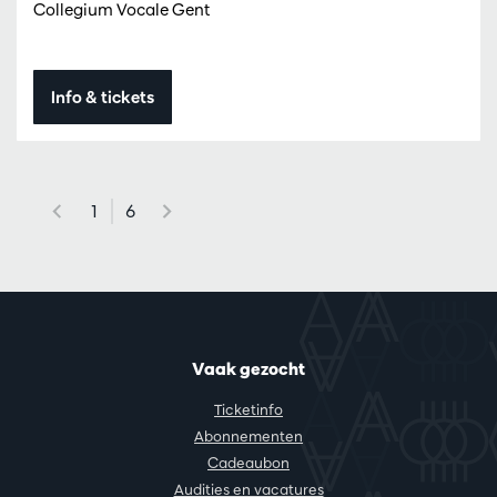
Collegium Vocale Gent
Info & tickets
1
6
Vaak gezocht
Ticketinfo
Abonnementen
Cadeaubon
Audities en vacatures