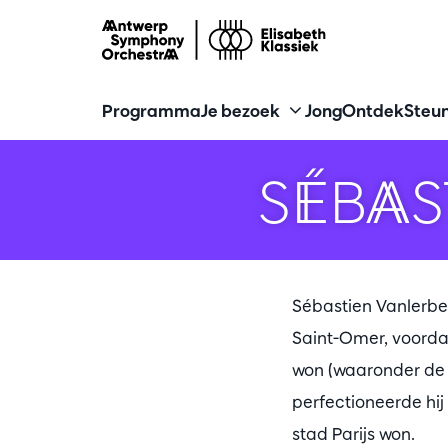
Programma
Je bezoek
Jong
Ontdek
Steun
SÉBAS
Sébastien Vanlerbe
Saint-Omer, voordat 
won (waaronder de g
perfectioneerde hij 
stad Parijs won.