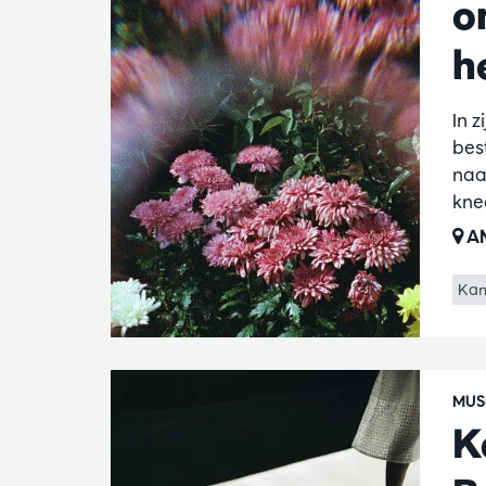
o
h
In 
bes
naa
kne
AM
Kam
MUS
K