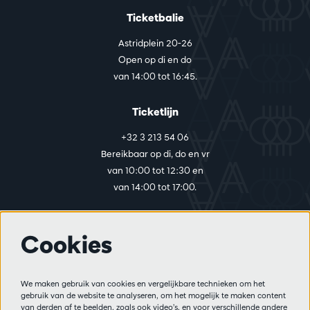
Ticketbalie
Astridplein 20-26
Open op di en do
van 14:00 tot 16:45.
Ticketlijn
+32 3 213 54 06
Bereikbaar op di, do en vr
van 10:00 tot 12:30 en
van 14:00 tot 17:00.
Cookies
Meer info
Bezoekersreglement
We maken gebruik van cookies en vergelijkbare technieken om het
Privacy
gebruik van de website te analyseren, om het mogelijk te maken content
Verkoopsvoorwaarden
van derden af te beelden, zoals ook video’s, en voor verschillende andere