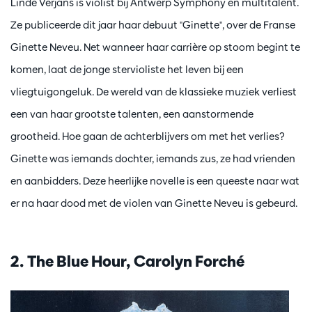
Linde Verjans is violist bij Antwerp Symphony en multitalent.
Ze publiceerde dit jaar haar debuut "Ginette", over de Franse
Ginette Neveu. Net wanneer haar carrière op stoom begint te
komen, laat de jonge stervioliste het leven bij een
vliegtuigongeluk. De wereld van de klassieke muziek verliest
een van haar grootste talenten, een aanstormende
grootheid. Hoe gaan de achterblijvers om met het verlies?
Ginette was iemands dochter, iemands zus, ze had vrienden
en aanbidders. Deze heerlijke novelle is een queeste naar wat
er na haar dood met de violen van Ginette Neveu is gebeurd.
2. The Blue Hour, Carolyn Forché