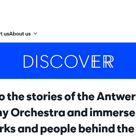
t us
About us
DISCOVER
o the stories of the Antwe
 Orchestra and immerse 
orks and people behind th