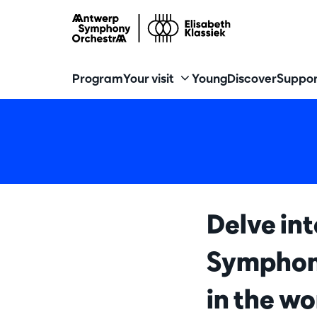
Program
Your visit
Young
Discover
Suppor
Delve int
Symphony
in the w