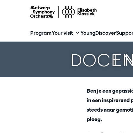
Program
Your visit
Young
Discover
Suppor
DOCEN
Ben je een gepassio
in een inspirerend
steeds naar gemoti
ploeg.