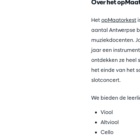
Over het opMaa
Het
opMaatorkest
i
aantal Antwerpse ba
muziekdocenten. Jaa
jaar een instrumen
ontdekken ze heel 
het einde van het s
slotconcert.
We bieden de leerl
Viool
Altviool
Cello