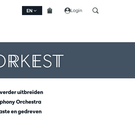
Login
EN
ORKEST
 verder uitbreiden
mphony Orchestra
aste en gedreven