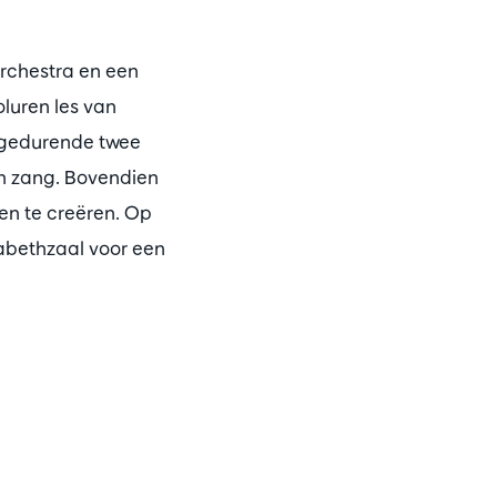
rchestra en een
oluren les van
o gedurende twee
en zang. Bovendien
en te creëren. Op
sabethzaal voor een