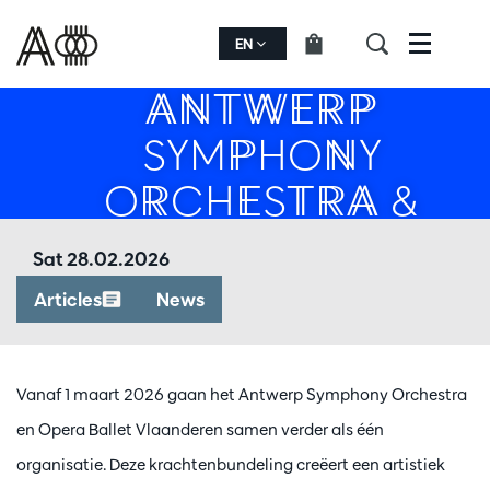
EEN NIEUW
HOOFDSTUK VOOR
EN
Menu
ANTWERP
SYMPHONY
ORCHESTRA &
OPERA BALLET
Sat 28.02.2026
VLAANDEREN
Articles
News
Vanaf 1 maart 2026 gaan het Antwerp Symphony Orchestra
en Opera Ballet Vlaanderen samen verder als één
organisatie. Deze krachtenbundeling creëert een artistiek