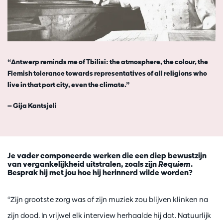
“Antwerp reminds me of Tbilisi: the atmosphere, the colour, the
Flemish tolerance towards representatives of all religions who
live in that port city, even the climate.”
— Gija Kantsjeli
Je vader componeerde werken die een diep bewustzijn
van vergankelijkheid uitstralen, zoals zijn
Requiem
.
Besprak hij met jou hoe hij herinnerd wilde worden?
“Zijn grootste zorg was of zijn muziek zou blijven klinken na
zijn dood. In vrijwel elk interview herhaalde hij dat. Natuurlijk